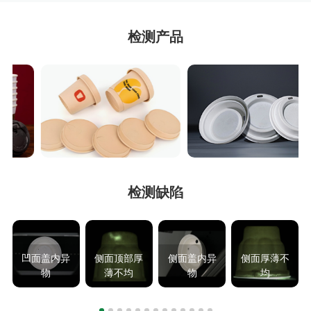
检测产品
检测缺陷
凹面盖内异
侧面顶部厚
侧面盖内异
侧面厚薄不
物
薄不均
物
均