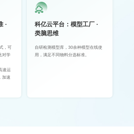
 ·
科亿云平台：模型工厂 ·
动
类脑思维
轻
方式，可
自研检测模型库，30余种模型在线使
智
比对学
用，满足不同物料分选标准。
高
开
高速运
大
，加速