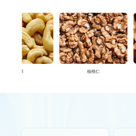
腰果
核桃仁