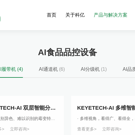
首页
关于科亿
产品与解决方案
AI食品品控设备
AI履带机
(4)
AI通道机
(6)
AI分级机
(1)
AI
KEYETECH-AI 双层智能分选机
· 精准识别异色、难以识别的霉变特征· 高维HDR相机识别物料的二维图像，精准定位缺陷位置· 深度学习，AI识别模式，轻松识别不完善粒· 双层架构设计，层
多>
立即咨询>
查看更多>
立即咨询>