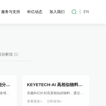
服务与支持
科亿动态
加入我们
EN
品质分析仪
(1)
KEYETECH-AI 多维智能分选机
KEYETECH-AI 高相似物料智能分选机
· 多维视角，看得广、看得全，各维度瑕疵轻松识别· 高维HDR相机，构建多维信息· AI学习，类脑判断
安徽科亿针对高度相似的物料，通过图像采集、图像处理、图像标注、AI算法模型、软件调度等流程，对产品进行AI分选。
查看更多>
立即咨询>